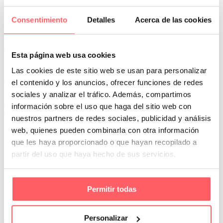
Consentimiento
Detalles
Acerca de las cookies
Leer Más
0
Esta página web usa cookies
Por San Mar
Las cookies de este sitio web se usan para personalizar
30 Jul:
Panel japonés de screen a medida
el contenido y los anuncios, ofrecer funciones de redes
sociales y analizar el tráfico. Además, compartimos
Con un tejido de factor de apertura del 5% podemos seguir viendo el
exterior. Además, al ser un tejido técnico, cuando le da la luz solar
información sobre el uso que haga del sitio web con
de manera directa, se cierra el poro. Siendo un excelente aislante
nuestros partners de redes sociales, publicidad y análisis
térmico en verano
web, quienes pueden combinarla con otra información
que les haya proporcionado o que hayan recopilado a
partir del uso que haya hecho de sus servicios.
Permitir todas
Leer Más
Personalizar