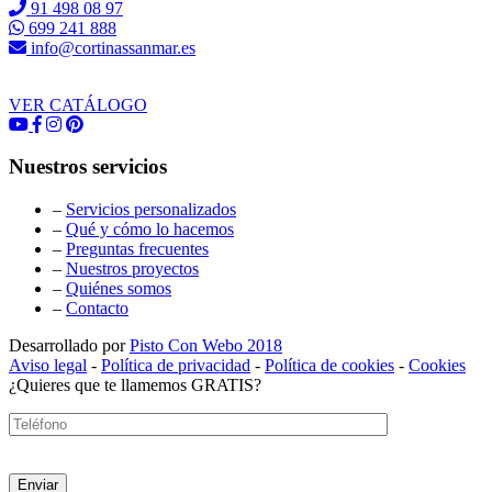
91 498 08 97
699 241 888
info@cortinassanmar.es
VER CATÁLOGO
Nuestros servicios
–
Servicios personalizados
–
Qué y cómo lo hacemos
–
Preguntas frecuentes
–
Nuestros proyectos
–
Quiénes somos
–
Contacto
Desarrollado por
Pisto Con Webo 2018
Aviso legal
-
Política de privacidad
-
Política de cookies
-
Cookies
¿Quieres que te llamemos GRATIS?