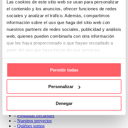
o verticales. Además contamos con un servicio de asesoramiento a
Las cookies de este sitio web se usan para personalizar
domicilio para enseñarte los tejidos y tomar medidas para
el contenido y los anuncios, ofrecer funciones de redes
presupuesto
sociales y analizar el tráfico. Además, compartimos
Prev
información sobre el uso que haga del sitio web con
Next
nuestros partners de redes sociales, publicidad y análisis
Conoce Cortinas Sanmar
web, quienes pueden combinarla con otra información
que les haya proporcionado o que hayan recopilado a
c/ Madrid nº 87 Local 1 y 5 28970 Madrid
partir del uso que haya hecho de sus servicios.
91 498 08 97
699 241 888
info@cortinassanmar.es
Permitir todas
VER CATÁLOGO
Personalizar
Nuestros servicios
Denegar
–
Servicios personalizados
–
Qué y cómo lo hacemos
–
Preguntas frecuentes
–
Nuestros proyectos
–
Quiénes somos