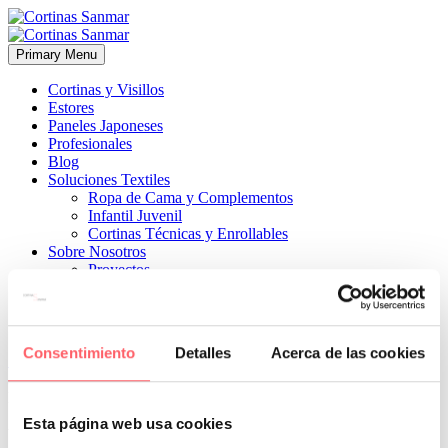
Primary Menu
Cortinas y Visillos
Estores
Paneles Japoneses
Profesionales
Blog
Soluciones Textiles
Ropa de Cama y Complementos
Infantil Juvenil
Cortinas Técnicas y Enrollables
Sobre Nosotros
Proyectos
¿Quiénes Somos?
¿Cómo Trabajamos?
Contacto
Consentimiento
Detalles
Acerca de las cookies


3 junio, 2025
ESTILO CLÁSICO
ESTILO INFANTIL-JUVENIL
ESTILO MODERNO
ESTILO TÉCNICO
0
Esta página web usa cookies
te encantarán para tus visillos, estores, enrollables, paneles japoneses