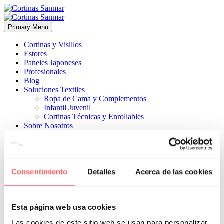
Primary Menu
Cortinas y Visillos
Estores
Paneles Japoneses
Profesionales
Blog
Soluciones Textiles
Ropa de Cama y Complementos
Infantil Juvenil
Cortinas Técnicas y Enrollables
Sobre Nosotros
Proyectos
¿Quiénes Somos?
¿Cómo Trabajamos?
Contacto
Consentimiento
Detalles
Acerca de las cookies


28 mayo, 2026
ESTILO CLÁSICO
ESTILO INFANTIL-
JUVENIL
ESTILO MODERNO
0
Esta página web usa cookies
Con la confección a medida y unos rieles especiales podemos
Las cookies de este sitio web se usan para personalizar