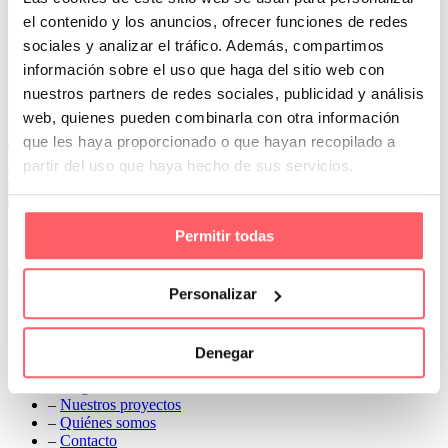
conseguir un ajuste perfecto. La toma de medidas e instalación es
fundamental. Para que un resultado perfecto
el contenido y los anuncios, ofrecer funciones de redes
sociales y analizar el tráfico. Además, compartimos
Prev
información sobre el uso que haga del sitio web con
Next
nuestros partners de redes sociales, publicidad y análisis
Conoce Cortinas Sanmar
web, quienes pueden combinarla con otra información
que les haya proporcionado o que hayan recopilado a
c/ Madrid nº 87 Local 1 y 5 28970 Madrid
partir del uso que haya hecho de sus servicios.
91 498 08 97
699 241 888
info@cortinassanmar.es
Permitir todas
VER CATÁLOGO
Personalizar
Nuestros servicios
–
Servicios personalizados
Denegar
–
Qué y cómo lo hacemos
–
Preguntas frecuentes
–
Nuestros proyectos
–
Quiénes somos
–
Contacto