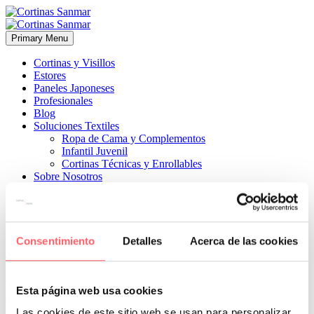
Primary Menu
Cortinas y Visillos
Estores
Paneles Japoneses
Profesionales
Blog
Soluciones Textiles
Ropa de Cama y Complementos
Infantil Juvenil
Cortinas Técnicas y Enrollables
Sobre Nosotros
Proyectos
¿Quiénes Somos?
¿Cómo Trabajamos?
Contacto
Consentimiento
Detalles
Acerca de las cookies


26 mayo, 2026
ESTILO CLÁSICO
ESTILO INFANTIL-
JUVENIL
ESTILO MODERNO
0
Esta página web usa cookies
Con un riel y una confección a medida de techo a suelo quedarán
Las cookies de este sitio web se usan para personalizar