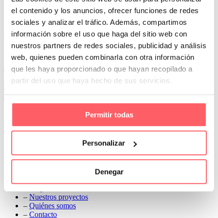
perfectamente ajustadas. Además, podemos hacer una elección de
riel manual o con cuerda que facilita su movimiento
el contenido y los anuncios, ofrecer funciones de redes
sociales y analizar el tráfico. Además, compartimos
Prev
información sobre el uso que haga del sitio web con
Next
nuestros partners de redes sociales, publicidad y análisis
Conoce Cortinas Sanmar
web, quienes pueden combinarla con otra información
que les haya proporcionado o que hayan recopilado a
c/ Madrid nº 87 Local 1 y 5 28970 Madrid
partir del uso que haya hecho de sus servicios.
91 498 08 97
699 241 888
info@cortinassanmar.es
Permitir todas
VER CATÁLOGO
Personalizar
Nuestros servicios
–
Servicios personalizados
Denegar
–
Qué y cómo lo hacemos
–
Preguntas frecuentes
–
Nuestros proyectos
–
Quiénes somos
–
Contacto