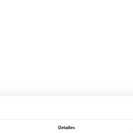
 Además, muy práctico al poder mover las telas en función de la ventana
Detalles