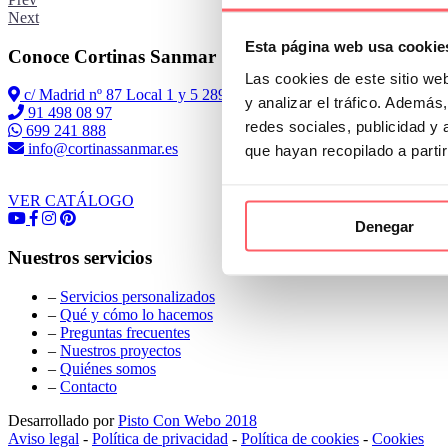
Next
Esta página web usa cookie
Conoce Cortinas Sanmar
Las cookies de este sitio we
c/ Madrid nº 87 Local 1 y 5 28970 Madrid
y analizar el tráfico. Ademá
91 498 08 97
redes sociales, publicidad y
699 241 888
info@cortinassanmar.es
que hayan recopilado a parti
VER CATÁLOGO
Denegar
Nuestros servicios
–
Servicios personalizados
–
Qué y cómo lo hacemos
–
Preguntas frecuentes
–
Nuestros proyectos
–
Quiénes somos
–
Contacto
Desarrollado por
Pisto Con Webo 2018
Aviso legal
-
Política de privacidad
-
Política de cookies
-
Cookies