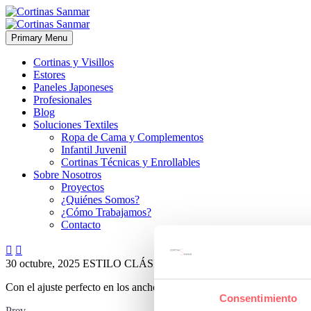
Primary Menu
Cortinas y Visillos
Estores
Paneles Japoneses
Profesionales
Blog
Soluciones Textiles
Ropa de Cama y Complementos
Infantil Juvenil
Cortinas Técnicas y Enrollables
Sobre Nosotros
Proyectos
¿Quiénes Somos?
¿Cómo Trabajamos?
Contacto


30 octubre, 2025
ESTILO CLÁSICO
0
Con el ajuste perfecto en los anchos el resultado queda así de bonito.
Consentimiento
Prev