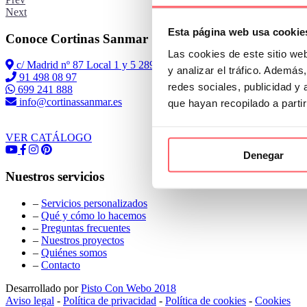
Next
Esta página web usa cookie
Conoce Cortinas Sanmar
Las cookies de este sitio we
c/ Madrid nº 87 Local 1 y 5 28970 Madrid
y analizar el tráfico. Ademá
91 498 08 97
redes sociales, publicidad y
699 241 888
info@cortinassanmar.es
que hayan recopilado a parti
VER CATÁLOGO
Denegar
Nuestros servicios
–
Servicios personalizados
–
Qué y cómo lo hacemos
–
Preguntas frecuentes
–
Nuestros proyectos
–
Quiénes somos
–
Contacto
Desarrollado por
Pisto Con Webo 2018
Aviso legal
-
Política de privacidad
-
Política de cookies
-
Cookies