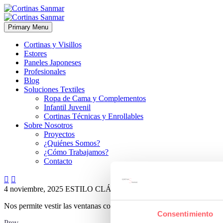
Primary Menu
Cortinas y Visillos
Estores
Paneles Japoneses
Profesionales
Blog
Soluciones Textiles
Ropa de Cama y Complementos
Infantil Juvenil
Cortinas Técnicas y Enrollables
Sobre Nosotros
Proyectos
¿Quiénes Somos?
¿Cómo Trabajamos?
Contacto


4 noviembre, 2025
ESTILO CLÁSICO
ESTILO MODERNO
0
Nos permite vestir las ventanas con unas elegantes rayas anchas. Ade
Consentimiento
Prev