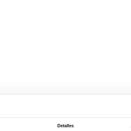
más, cuando queramos liberar el espacio se suben y queda la vista com
Detalles