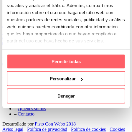
Next
sociales y analizar el tráfico. Además, compartimos
información sobre el uso que haga del sitio web con
Conoce Cortinas Sanmar
nuestros partners de redes sociales, publicidad y análisis
web, quienes pueden combinarla con otra información
c/ Madrid nº 87 Local 1 y 5 28970 Madrid
91 498 08 97
que les haya proporcionado o que hayan recopilado a
699 241 888
partir del uso que haya hecho de sus servicios.
info@cortinassanmar.es
VER CATÁLOGO
Permitir todas
Nuestros servicios
Personalizar
–
Servicios personalizados
–
Qué y cómo lo hacemos
Denegar
–
Preguntas frecuentes
–
Nuestros proyectos
–
Quiénes somos
–
Contacto
Desarrollado por
Pisto Con Webo 2018
Aviso legal
-
Política de privacidad
-
Política de cookies
-
Cookies