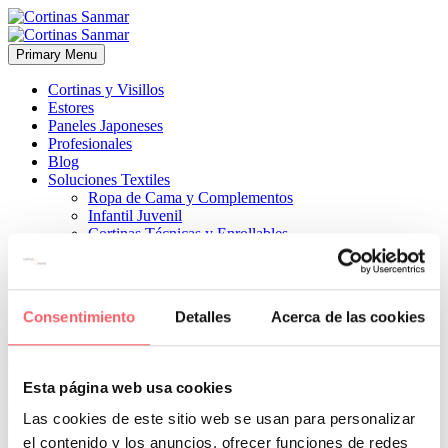
Primary Menu
Cortinas y Visillos
Estores
Paneles Japoneses
Profesionales
Blog
Soluciones Textiles
Ropa de Cama y Complementos
Infantil Juvenil
Cortinas Técnicas y Enrollables
Sobre Nosotros
Proyectos
¿Quiénes Somos?
¿Cómo Trabajamos?
Consentimiento
Detalles
Acerca de las cookies
Contacto


7 abril, 2020
ESTILO MODERNO
0
Esta página web usa cookies
Los tono claros permiten una entrada perfecta de la luz natural
Las cookies de este sitio web se usan para personalizar
el contenido y los anuncios, ofrecer funciones de redes
Prev