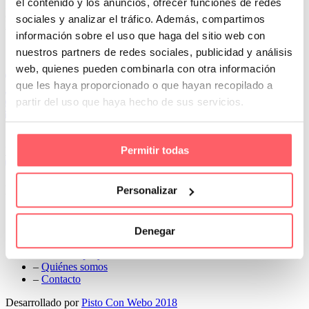
el contenido y los anuncios, ofrecer funciones de redes
Prev
sociales y analizar el tráfico. Además, compartimos
Next
información sobre el uso que haga del sitio web con
Conoce Cortinas Sanmar
nuestros partners de redes sociales, publicidad y análisis
web, quienes pueden combinarla con otra información
c/ Madrid nº 87 Local 1 y 5 28970 Madrid
que les haya proporcionado o que hayan recopilado a
91 498 08 97
partir del uso que haya hecho de sus servicios.
699 241 888
info@cortinassanmar.es
Permitir todas
VER CATÁLOGO
Nuestros servicios
Personalizar
–
Servicios personalizados
–
Qué y cómo lo hacemos
Denegar
–
Preguntas frecuentes
–
Nuestros proyectos
–
Quiénes somos
–
Contacto
Desarrollado por
Pisto Con Webo 2018