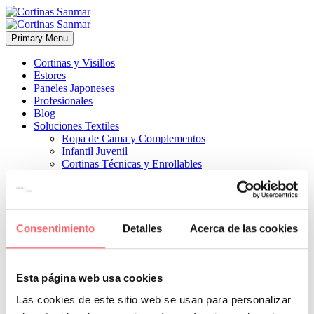
Primary Menu
Cortinas y Visillos
Estores
Paneles Japoneses
Profesionales
Blog
Soluciones Textiles
Ropa de Cama y Complementos
Infantil Juvenil
Cortinas Técnicas y Enrollables
Sobre Nosotros
Proyectos
¿Quiénes Somos?
¿Cómo Trabajamos?
Contacto
Consentimiento
Detalles
Acerca de las cookies


9 abril, 2020
ESTILO CLÁSICO
0
Esta página web usa cookies
Eligiendo tejido de terciopelo para las cortinas laterales y el bandó
Las cookies de este sitio web se usan para personalizar
de la parte de arriba