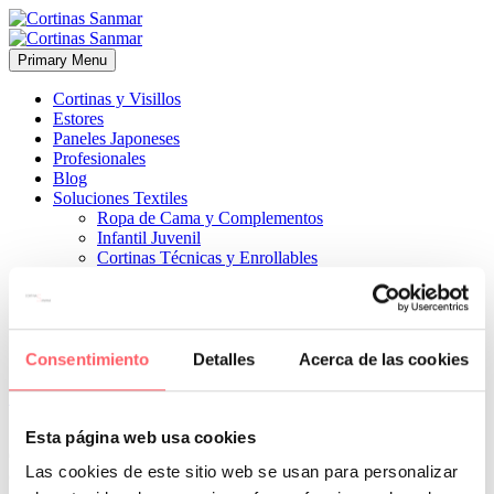
Primary Menu
Cortinas y Visillos
Estores
Paneles Japoneses
Profesionales
Blog
Soluciones Textiles
Ropa de Cama y Complementos
Infantil Juvenil
Cortinas Técnicas y Enrollables
Sobre Nosotros
Proyectos
¿Quiénes Somos?
¿Cómo Trabajamos?
Contacto
Consentimiento
Detalles
Acerca de las cookies


18 abril, 2023
COCINAS
ESTILO CLÁSICO
0
Esta página web usa cookies
Combinación de elementos modernos y clásicos en este salón y
Las cookies de este sitio web se usan para personalizar
cocina juntos en el mismo espacio