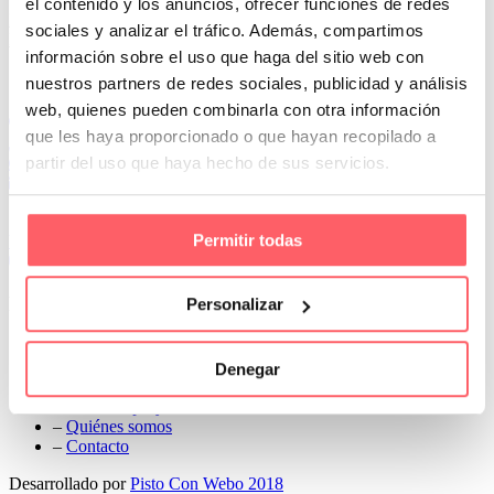
el contenido y los anuncios, ofrecer funciones de redes
Prev
sociales y analizar el tráfico. Además, compartimos
Next
información sobre el uso que haga del sitio web con
Conoce Cortinas Sanmar
nuestros partners de redes sociales, publicidad y análisis
web, quienes pueden combinarla con otra información
c/ Madrid nº 87 Local 1 y 5 28970 Madrid
que les haya proporcionado o que hayan recopilado a
91 498 08 97
partir del uso que haya hecho de sus servicios.
699 241 888
info@cortinassanmar.es
Permitir todas
VER CATÁLOGO
Nuestros servicios
Personalizar
–
Servicios personalizados
–
Qué y cómo lo hacemos
Denegar
–
Preguntas frecuentes
–
Nuestros proyectos
–
Quiénes somos
–
Contacto
Desarrollado por
Pisto Con Webo 2018