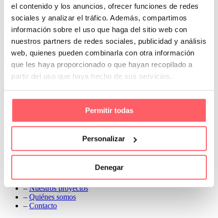
renunciar a la decoración
el contenido y los anuncios, ofrecer funciones de redes
Prev
sociales y analizar el tráfico. Además, compartimos
Next
información sobre el uso que haga del sitio web con
nuestros partners de redes sociales, publicidad y análisis
Conoce Cortinas Sanmar
web, quienes pueden combinarla con otra información
c/ Madrid nº 87 Local 1 y 5 28970 Madrid
que les haya proporcionado o que hayan recopilado a
91 498 08 97
partir del uso que haya hecho de sus servicios.
699 241 888
info@cortinassanmar.es
Permitir todas
VER CATÁLOGO
Personalizar
Nuestros servicios
–
Servicios personalizados
Denegar
–
Qué y cómo lo hacemos
–
Preguntas frecuentes
–
Nuestros proyectos
–
Quiénes somos
–
Contacto