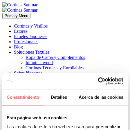
Primary Menu
Cortinas y Visillos
Estores
Paneles Japoneses
Profesionales
Blog
Soluciones Textiles
Ropa de Cama y Complementos
Infantil Juvenil
Cortinas Técnicas y Enrollables
Sobre Nosotros
Proyectos
¿Quiénes Somos?
¿Cómo Trabajamos?
Contacto
Consentimiento
Detalles
Acerca de las cookies


20 abril, 2023
ESTILO CLÁSICO
ESTILO MODERNO
ESTILO
TÉCNICO
0
Esta página web usa cookies
Si quieres oscurecer un salón , los tejidos opacos serán eficaces sin
Las cookies de este sitio web se usan para personalizar