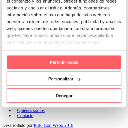
el contenido y los anuncios, ofrecer funciones de redes
Prev
sociales y analizar el tráfico. Además, compartimos
Next
información sobre el uso que haga del sitio web con
Conoce Cortinas Sanmar
nuestros partners de redes sociales, publicidad y análisis
web, quienes pueden combinarla con otra información
c/ Madrid nº 87 Local 1 y 5 28970 Madrid
que les haya proporcionado o que hayan recopilado a
91 498 08 97
partir del uso que haya hecho de sus servicios.
699 241 888
info@cortinassanmar.es
Permitir todas
VER CATÁLOGO
Nuestros servicios
Personalizar
–
Servicios personalizados
–
Qué y cómo lo hacemos
Denegar
–
Preguntas frecuentes
–
Nuestros proyectos
–
Quiénes somos
–
Contacto
Desarrollado por
Pisto Con Webo 2018