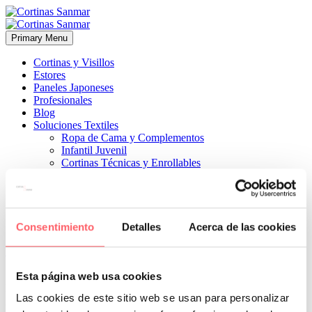
Primary Menu
Cortinas y Visillos
Estores
Paneles Japoneses
Profesionales
Blog
Soluciones Textiles
Ropa de Cama y Complementos
Infantil Juvenil
Cortinas Técnicas y Enrollables
Sobre Nosotros
Proyectos
¿Quiénes Somos?
¿Cómo Trabajamos?
Contacto
Consentimiento
Detalles
Acerca de las cookies


7 diciembre, 2023
ESTILO MODERNO
ESTILO TÉCNICO
0
Esta página web usa cookies
Perfecto para un toque original con un base de tejido screen color
Las cookies de este sitio web se usan para personalizar
gris con rosas y blancos