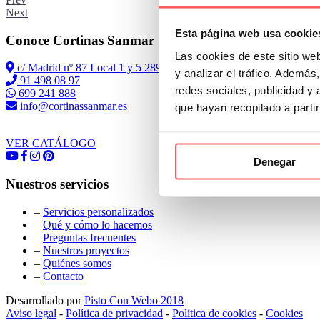
Next
Esta página web usa cookie
Conoce Cortinas Sanmar
Las cookies de este sitio we
c/ Madrid nº 87 Local 1 y 5 28970 Madrid
y analizar el tráfico. Ademá
91 498 08 97
redes sociales, publicidad y
699 241 888
info@cortinassanmar.es
que hayan recopilado a parti
VER CATÁLOGO
Denegar
Nuestros servicios
–
Servicios personalizados
–
Qué y cómo lo hacemos
–
Preguntas frecuentes
–
Nuestros proyectos
–
Quiénes somos
–
Contacto
Desarrollado por
Pisto Con Webo 2018
Aviso legal
-
Política de privacidad
-
Política de cookies
-
Cookies