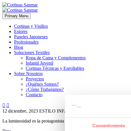
Primary Menu
Cortinas y Visillos
Estores
Paneles Japoneses
Profesionales
Blog
Soluciones Textiles
Ropa de Cama y Complementos
Infantil Juvenil
Cortinas Técnicas y Enrollables
Sobre Nosotros
Proyectos
¿Quiénes Somos?
¿Cómo Trabajamos?
Contacto


12 diciembre, 2023
ESTILO INFANTIL-JUVENIL
ESTILO MOD
La luminosidad es la protagonista en una habitación juvenil con toque
Consentimiento
Prev