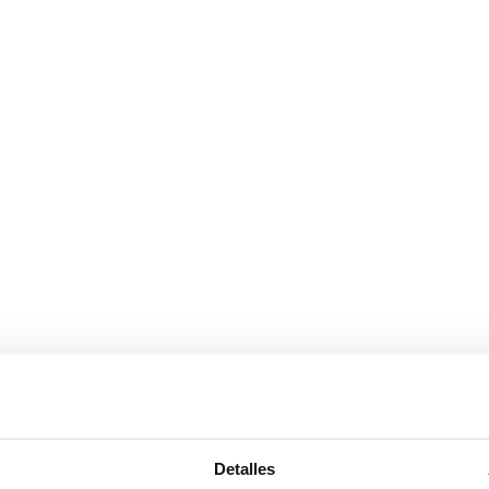
ERNO
ESTILO TÉCNICO
0
s de color verde en las butacas
Detalles