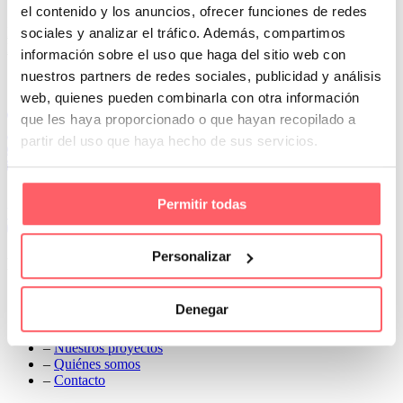
tienen la característica de cerrar el poro y aislar el espacio.
el contenido y los anuncios, ofrecer funciones de redes
Prev
sociales y analizar el tráfico. Además, compartimos
Next
información sobre el uso que haga del sitio web con
nuestros partners de redes sociales, publicidad y análisis
Conoce Cortinas Sanmar
web, quienes pueden combinarla con otra información
c/ Madrid nº 87 Local 1 y 5 28970 Madrid
que les haya proporcionado o que hayan recopilado a
91 498 08 97
partir del uso que haya hecho de sus servicios.
699 241 888
info@cortinassanmar.es
Permitir todas
VER CATÁLOGO
Personalizar
Nuestros servicios
–
Servicios personalizados
Denegar
–
Qué y cómo lo hacemos
–
Preguntas frecuentes
–
Nuestros proyectos
–
Quiénes somos
–
Contacto