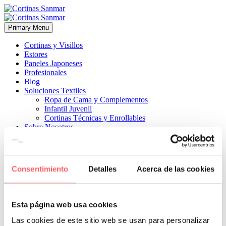
Primary Menu
Cortinas y Visillos
Estores
Paneles Japoneses
Profesionales
Blog
Soluciones Textiles
Ropa de Cama y Complementos
Infantil Juvenil
Cortinas Técnicas y Enrollables
Sobre Nosotros
Proyectos
¿Quiénes Somos?
¿Cómo Trabajamos?
Contacto
Consentimiento
Detalles
Acerca de las cookies


19 marzo, 2026
ESTILO MODERNO
ESTILO TÉCNICO
0
Esta página web usa cookies
con un tejido técnico de screen que permite parar el sol. Sin
renunciar a seguir viendo el exterior. Cuando reciben la luz solar
Las cookies de este sitio web se usan para personalizar