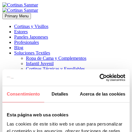
Primary Menu
Cortinas y Visillos
Estores
Paneles Japoneses
Profesionales
Blog
Soluciones Textiles
Ropa de Cama y Complementos
Infantil Juvenil
Cortinas Técnicas y Enrollables
Sobre Nosotros
Proyectos
¿Quiénes Somos?
¿Cómo Trabajamos?
Consentimiento
Detalles
Acerca de las cookies
Contacto


17 marzo, 2026
ESTILO MODERNO
ESTILO TÉCNICO
0
Esta página web usa cookies
Conseguimos no perder las vistas con la elección de un tejido
screen. Además, con el giro de las lamas nos permite que entre más
Las cookies de este sitio web se usan para personalizar
o menos luz sin necesidad de tener que moverla. Un acierto
el contenido y los anuncios, ofrecer funciones de redes