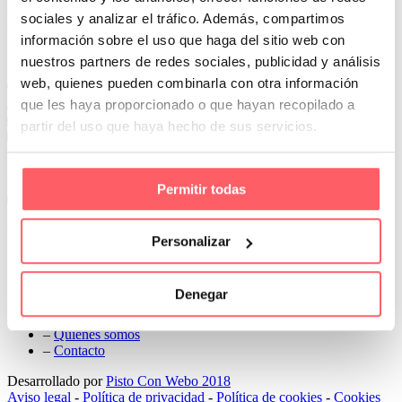
Prev
sociales y analizar el tráfico. Además, compartimos
Next
información sobre el uso que haga del sitio web con
Conoce Cortinas Sanmar
nuestros partners de redes sociales, publicidad y análisis
web, quienes pueden combinarla con otra información
c/ Madrid nº 87 Local 1 y 5 28970 Madrid
que les haya proporcionado o que hayan recopilado a
91 498 08 97
699 241 888
partir del uso que haya hecho de sus servicios.
info@cortinassanmar.es
VER CATÁLOGO
Permitir todas
Nuestros servicios
Personalizar
–
Servicios personalizados
–
Qué y cómo lo hacemos
Denegar
–
Preguntas frecuentes
–
Nuestros proyectos
–
Quiénes somos
–
Contacto
Desarrollado por
Pisto Con Webo 2018
Aviso legal
-
Política de privacidad
-
Política de cookies
-
Cookies