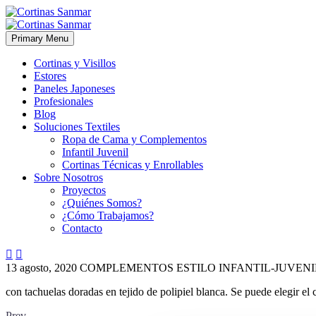
Primary Menu
Cortinas y Visillos
Estores
Paneles Japoneses
Profesionales
Blog
Soluciones Textiles
Ropa de Cama y Complementos
Infantil Juvenil
Cortinas Técnicas y Enrollables
Sobre Nosotros
Proyectos
¿Quiénes Somos?
¿Cómo Trabajamos?
Contacto


13 agosto, 2020
COMPLEMENTOS
ESTILO INFANTIL-JUVENI
con tachuelas doradas en tejido de polipiel blanca. Se puede elegir el 
Prev