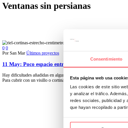
Ventanas sin persianas
0
0
Por San Mar
Últimos proyectos
Consentimiento
11 May:
Poco espacio entre el techo y la ventana en 
Hay dificultades añadidas en algunas ventanas a la hora de decidir qué
Esta página web usa cookie
Para cubrir con un visillo o cortina la ventana tenemos un riel de al
Las cookies de este sitio we
y analizar el tráfico. Ademá
redes sociales, publicidad y
que hayan recopilado a parti