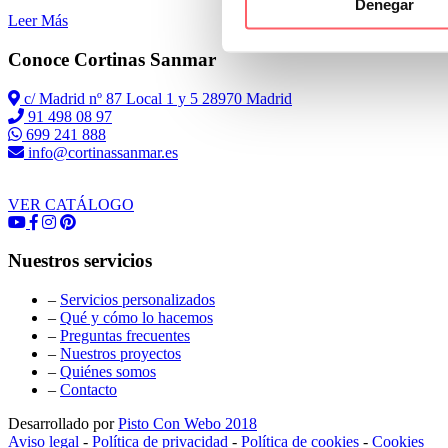
Denegar
Leer Más
Conoce Cortinas Sanmar
c/ Madrid nº 87 Local 1 y 5 28970 Madrid
91 498 08 97
699 241 888
info@cortinassanmar.es
VER CATÁLOGO
Nuestros servicios
–
Servicios personalizados
–
Qué y cómo lo hacemos
–
Preguntas frecuentes
–
Nuestros proyectos
–
Quiénes somos
–
Contacto
Desarrollado por
Pisto Con Webo 2018
Aviso legal
-
Política de privacidad
-
Política de cookies
-
Cookies