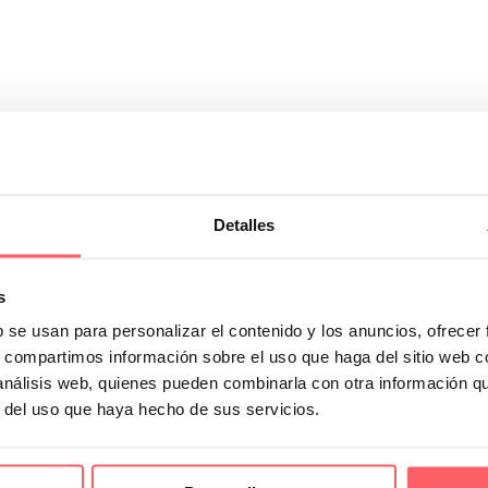
Detalles
una casa de Madrid ¿Qué cortina o estor es adecuado?
 es lo más adecuado. Si tienes problemas de espacio te interesa saber c
s
uminio de menos de 1 centímetro de ancho.
b se usan para personalizar el contenido y los anuncios, ofrecer
s, compartimos información sobre el uso que haga del sitio web 
 análisis web, quienes pueden combinarla con otra información q
r del uso que haya hecho de sus servicios.