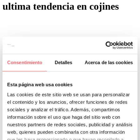
ultima tendencia en cojines
0
0
Por San Mar
Novedades Sanmar
Consentimiento
Detalles
Acerca de las cookies
03 Jul:
Cojines llamativos y frescos para este verano
Clara Vidal nos presenta esta temporada ideas baratas para tener una
Esta página web usa cookies
casa perfecta. Complementos originales y muy vistosos que
permiten dar un toque de color a sofás, butacas y camas. Con la
Las cookies de este sitio web se usan para personalizar
elegancia que siempre caracteriza a esta firma española.
el contenido y los anuncios, ofrecer funciones de redes
sociales y analizar el tráfico. Además, compartimos
Cojines cuadrados con cordón, tipo rulo o bien con forma
redondeada. Ya nos presentó en la temporada pasada un modelo con
información sobre el uso que haga del sitio web con
botón en el medio. En esta nueva versión además añade una
nuestros partners de redes sociales, publicidad y análisis
platabanda y cordón de color en contraste Además lo más novedoso
web, quienes pueden combinarla con otra información
es el colorido: amarillo, rosa palo, fucsia, verde, azul celestes y
marino y por supuesto el blanco y beige.
que les haya proporcionado o que hayan recopilado a