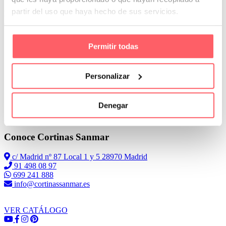
partir del uso que haya hecho de sus servicios.
El tejido utilizado es de terciopelo. Con un tacto muy suave y
agradable.
Permitir todas
Personalizar
Denegar
Leer Más
Conoce Cortinas Sanmar
c/ Madrid nº 87 Local 1 y 5 28970 Madrid
91 498 08 97
699 241 888
info@cortinassanmar.es
VER CATÁLOGO