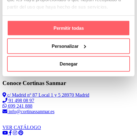
partir del uso que haya hecho de sus servicios.
El tejido utilizado es de terciopelo. Con un tacto muy suave y
agradable.
Permitir todas
Personalizar
Denegar
Leer Más
Conoce Cortinas Sanmar
c/ Madrid nº 87 Local 1 y 5 28970 Madrid
91 498 08 97
699 241 888
info@cortinassanmar.es
VER CATÁLOGO