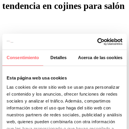
tendencia en cojines para salón
0
0
Por San Mar
Novedades Sanmar
Consentimiento
Detalles
Acerca de las cookies
03 Jul:
Cojines llamativos y frescos para este verano
Clara Vidal nos presenta esta temporada ideas baratas para tener una
Esta página web usa cookies
casa perfecta. Complementos originales y muy vistosos que
permiten dar un toque de color a sofás, butacas y camas. Con la
Las cookies de este sitio web se usan para personalizar
elegancia que siempre caracteriza a esta firma española.
el contenido y los anuncios, ofrecer funciones de redes
sociales y analizar el tráfico. Además, compartimos
Cojines cuadrados con cordón, tipo rulo o bien con forma
redondeada. Ya nos presentó en la temporada pasada un modelo con
información sobre el uso que haga del sitio web con
botón en el medio. En esta nueva versión además añade una
nuestros partners de redes sociales, publicidad y análisis
platabanda y cordón de color en contraste Además lo más novedoso
web, quienes pueden combinarla con otra información
es el colorido: amarillo, rosa palo, fucsia, verde, azul celestes y
marino y por supuesto el blanco y beige.
que les haya proporcionado o que hayan recopilado a