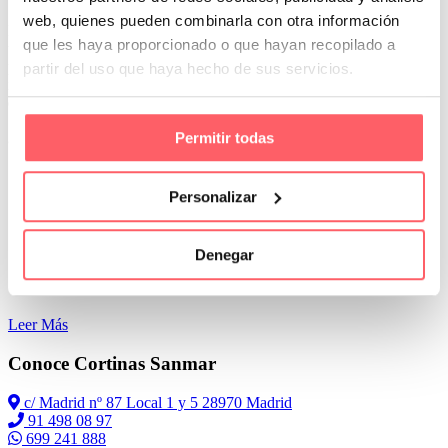
web, quienes pueden combinarla con otra información
Los tejidos oscurantes han experimentado una evolución total en los
que les haya proporcionado o que hayan recopilado a
últimos años. Seguro que recuerdas la típica cortina de hotel
plastificado sin un tacto agradable. Eso pasó a la historia. La
partir del uso que haya hecho de sus servicios.
industria textil ha renovado sus colecciones. Y nos presenta una serie
de textiles que te sorprenderá por textura, colorido y apariencia.
¿En qué consiste un tejido oscurante?
Permitir todas
Personalizar
Denegar
Leer Más
Conoce Cortinas Sanmar
c/ Madrid nº 87 Local 1 y 5 28970 Madrid
91 498 08 97
699 241 888