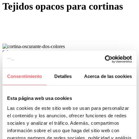
Tejidos opacos para cortinas
0
0
Por San Mar
Tendencias y actualidad
06 Abr:
Tejidos especiales para tapar la luz solar en
una piso de Madrid
Consentimiento
Detalles
Acerca de las cookies
La primavera y el verano son épocas donde la utilización del textil
en las ventanas puede ser una necesidad. Las cortinas a parte de
Esta página web usa cookies
decorar pueden regular la entrada de luz solar. Puede ser el caso de
que no tengamos persianas en alguna estancia de la casa. O
Las cookies de este sitio web se usan para personalizar
sencillamente tenemos una cristalera muy amplia y queremos con un
el contenido y los anuncios, ofrecer funciones de redes
simple movimiento, en algunos momentos centrales del día, bajar la
intensidad de la luz.
sociales y analizar el tráfico. Además, compartimos
información sobre el uso que haga del sitio web con
Te explicamos las diferentes opciones que hay en el mercado para
nuestros partners de redes sociales, publicidad y análisis
que puedas elegir la que mejor se adapte a tus necesidades.