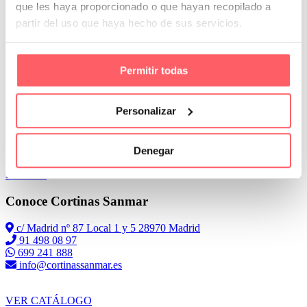
que les haya proporcionado o que hayan recopilado a
Los colores de las sábanas, edredones y fundas nórdicas son
pasteles, muy suaves con un total protagonismo al blanco, gris perla
partir del uso que haya hecho de sus servicios.
o beige. Los conjuntos quedan muy limpios lo que hará más grande
y sensación de amplitud a cualquier estancia.
Permitir todas
Personalizar
Denegar
Leer Más
Conoce Cortinas Sanmar
c/ Madrid nº 87 Local 1 y 5 28970 Madrid
91 498 08 97
699 241 888
info@cortinassanmar.es
VER CATÁLOGO