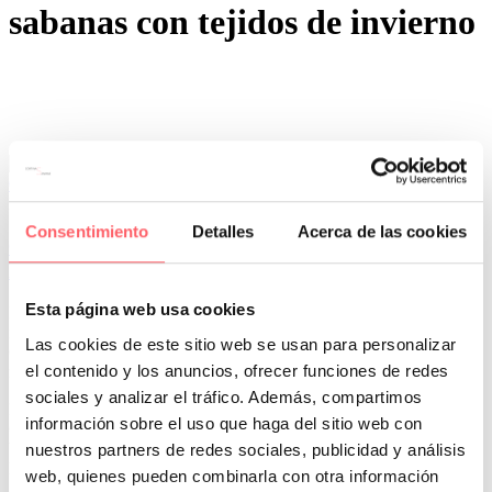
sabanas con tejidos de invierno
0
0
Por San Mar
Tendencias y actualidad
Consentimiento
Detalles
Acerca de las cookies
08 Oct:
Tendencias de invierno en ropa de cama con
la nueva colección de Clara Vidal
Esta página web usa cookies
Este invierno, debido a las contingencias actuales, se hace más
importante contar con una buena manta, nórdico o plaid para el sofá.
Las cookies de este sitio web se usan para personalizar
Con la subida de la luz y el ahorro en el consumo de gas, se hace
el contenido y los anuncios, ofrecer funciones de redes
más que necesario prepararse para los fríos días de invierno.
sociales y analizar el tráfico. Además, compartimos
Para ello, te contamos todas las novedades de la nueva colección de
información sobre el uso que haga del sitio web con
Clara Vidal. Te servirá para rescatar del armario algunas cosas. O
bien incorporar nuevos complementos para una imagen renovada de
nuestros partners de redes sociales, publicidad y análisis
los dormitorios.
web, quienes pueden combinarla con otra información