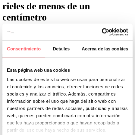
rieles de menos de un
centímetro
Consentimiento
Detalles
Acerca de las cookies
0
0
Por San Mar
Últimos proyectos
Esta página web usa cookies
11 May:
Poco espacio entre el techo y la ventana en
Las cookies de este sitio web se usan para personalizar
una casa de Madrid ¿Qué cortina o estor es
el contenido y los anuncios, ofrecer funciones de redes
adecuado?
sociales y analizar el tráfico. Además, compartimos
información sobre el uso que haga del sitio web con
Hay dificultades añadidas en algunas ventanas a la hora de decidir
nuestros partners de redes sociales, publicidad y análisis
qué es lo más adecuado. Si tienes problemas de espacio te interesa
saber cuáles son las diferentes opciones que hay en el mercado.
web, quienes pueden combinarla con otra información
Para cubrir con un visillo o cortina la ventana tenemos un riel de
que les haya proporcionado o que hayan recopilado a
aluminio de menos de 1 centímetro de ancho.
partir del uso que haya hecho de sus servicios.