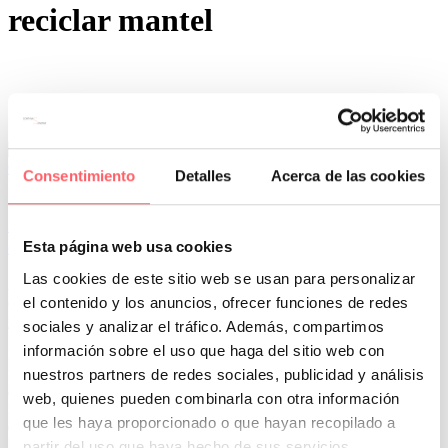
reciclar mantel
0
0
Consentimiento
Detalles
Acerca de las cookies
Por San Mar
Tendencias y actualidad
20 Dic:
Trucos sencillos para decorar la mesa en las
comidas de navidad
Esta página web usa cookies
Las cookies de este sitio web se usan para personalizar
Ahora que se acercan tantas comidas familiares en casa, os
el contenido y los anuncios, ofrecer funciones de redes
ofrecemos unos sencillos consejos para decorar de forma económica
y muy fácil vuestra mesa.
sociales y analizar el tráfico. Además, compartimos
información sobre el uso que haga del sitio web con
Lo primero es elegir un mantel de tela. Preferiblemente con motivos
rojos, dorados, platas, negros o grises. Si no tienes, puedes
nuestros partners de redes sociales, publicidad y análisis
aprovechar y adquirir uno. Te valdrá para próximas navidades o el
web, quienes pueden combinarla con otra información
resto del año (no tiene que tener motivos navideños). Deberá ser
que les haya proporcionado o que hayan recopilado a
estampado: con flores, hojas, símbolos o con motivos geométricos.
El siguiente paso, confeccionar caminos de mesa de un color liso.
partir del uso que haya hecho de sus servicios.