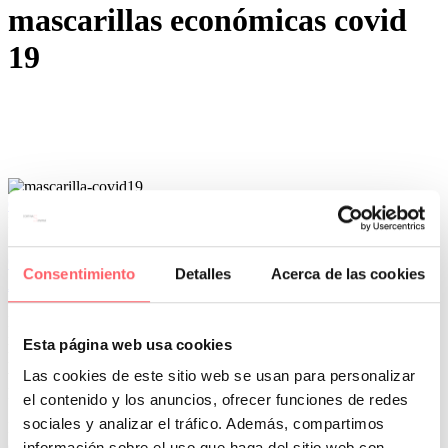
mascarillas económicas covid
19
0
0
Por San Mar
Novedades Sanmar
08 May:
MASCARILLA higienica reutilizable
Consentimiento
Detalles
Acerca de las cookies
ANTICOVID-19
Llevar mascarilla a partir de ahora se ha convertido en una
necesidad. Para evitar contagiarnos y contagiar a los demás. Por ello
Esta página web usa cookies
la industria del textil se ha puesto a trabajar y hemos sacado a la
Las cookies de este sitio web se usan para personalizar
venta una MASCARILLA DE TELA HIGIENICA.
REUTILIZABLE y LAVABLE.
el contenido y los anuncios, ofrecer funciones de redes
sociales y analizar el tráfico. Además, compartimos
La EMPRESA ESPAÑOLA COMERSAN es uno de los referentes
en el sector del textil en nuestro país. Utilizando su experiencia en el
información sobre el uso que haga del sitio web con