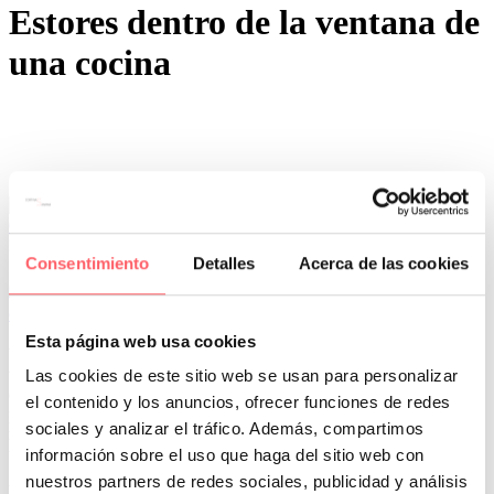
Estores dentro de la ventana de
una cocina
0
0
Por San Mar
Últimos proyectos
Consentimiento
Detalles
Acerca de las cookies
03 Jun:
Cuando debes escoger un estor o una
cortina para tu cocina
Esta página web usa cookies
Vestir la ventana o la puerta de tu cocina es imprescindible para
terminar la decoración de una de las zona que más utilizas de la
Las cookies de este sitio web se usan para personalizar
casa. Por ello te interesa seguir leyendo para tener en cuenta las
el contenido y los anuncios, ofrecer funciones de redes
principales claves para una buena elección. Es el último toque a una
sociales y analizar el tráfico. Además, compartimos
reforma o bien un aire nuevo y renovado que actualiza por si solo
unos muebles que tienen ya unos años.
información sobre el uso que haga del sitio web con
nuestros partners de redes sociales, publicidad y análisis
Una elección correcta es fundamental. Si lo piensas posiblemente es