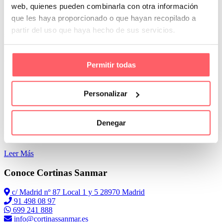
web, quienes pueden combinarla con otra información
la ventana que más manejas y abres. Por eso, el tipo y la forma son
importantes. Por un lado debe ser muy práctica y que no estorbe a la
que les haya proporcionado o que hayan recopilado a
hora de manejarla. En segundo lugar conseguir el toque perfecto
partir del uso que haya hecho de sus servicios.
según el estilo de muebles, azulejos, encimera….
Si tenemos una ventana abatible con oscilo batiente el estor tendrás
que subirlo hasta arriba cada vez que la abras
Permitir todas
Personalizar
Denegar
Leer Más
Conoce Cortinas Sanmar
c/ Madrid nº 87 Local 1 y 5 28970 Madrid
91 498 08 97
699 241 888
info@cortinassanmar.es