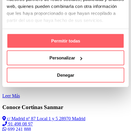
amplia gama de colores disponibles. También podemos elegir rayas
web, quienes pueden combinarla con otra información
anchas y más estrechas en distintas tonalidades. Este material está
que les haya proporcionado o que hayan recopilado a
preparado para recibir los rayos de sol directos. Además tiene teflón
partir del uso que haya hecho de sus servicios.
haciéndolo impermeable. Esto es importante por si llueve los meses
que las tengamos colgadas.
Ganarás intimidad, evitando molestas miradas de los vecinos ó como
Permitir todas
aislante acústico durante el día o la noche.
Personalizar
Denegar
Leer Más
Conoce Cortinas Sanmar
c/ Madrid nº 87 Local 1 y 5 28970 Madrid
91 498 08 97
699 241 888