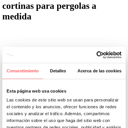
cortinas para pergolas a
medida
0
0
Por San Mar
Trucos y consejos
Consentimiento
Detalles
Acerca de las cookies
19 Jun:
Tejidos oscurantes y decorativos para
pérgola de exterior
Esta página web usa cookies
Llega el verano y es momento de renovar nuestro jardín. Si tienes
una pérgola de aluminio o madera te contamos como puedes
Las cookies de este sitio web se usan para personalizar
convertirlo en un lugar ideal. Poder comer, cenar o reunirte con los
el contenido y los anuncios, ofrecer funciones de redes
amigos y la familia a cualquier hora del día.
sociales y analizar el tráfico. Además, compartimos
Te contamos que sería perfecto confeccionar unas cortinas a medida
información sobre el uso que haga del sitio web con
con un tejido adecuado para exterior. La deslizaremos para cerrar el
nuestros partners de redes sociales, publicidad y análisis
espacio cuando lo necesitemos. El textil puede ser liso con una