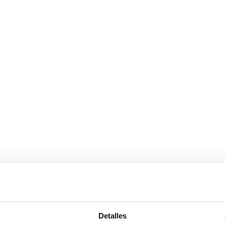
 con los laterales
Detalles