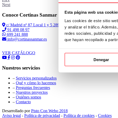
Next
Esta página web usa cookie
Conoce Cortinas Sanmar
Las cookies de este sitio we
c/ Madrid nº 87 Local 1 y 5 28970 Madrid
y analizar el tráfico. Ademá
91 498 08 97
redes sociales, publicidad y
699 241 888
info@cortinassanmar.es
que hayan recopilado a parti
VER CATÁLOGO
Denegar
Nuestros servicios
–
Servicios personalizados
–
Qué y cómo lo hacemos
–
Preguntas frecuentes
–
Nuestros proyectos
–
Quiénes somos
–
Contacto
Desarrollado por
Pisto Con Webo 2018
Aviso legal
-
Política de privacidad
-
Política de cookies
-
Cookies