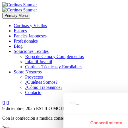
Primary Menu
Cortinas y Visillos
Estores
Paneles Japoneses
Profesionales
Blog
Soluciones Textiles
Ropa de Cama y Complementos
Infantil Juvenil
Cortinas Técnicas y Enrollables
Sobre Nosotros
Proyectos
¿Quiénes Somos?
¿Cómo Trabajamos?
Contacto


9 diciembre, 2025
ESTILO MODERNO
0
Con la confección a medida conseguimos un encaje perfecto del frontal
Consentimiento
Prev