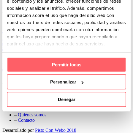
el contenido y los anuncios, ofrecer funciones de redes
Prev
sociales y analizar el tráfico. Además, compartimos
Next
información sobre el uso que haga del sitio web con
Conoce Cortinas Sanmar
nuestros partners de redes sociales, publicidad y análisis
web, quienes pueden combinarla con otra información
c/ Madrid nº 87 Local 1 y 5 28970 Madrid
que les haya proporcionado o que hayan recopilado a
91 498 08 97
partir del uso que haya hecho de sus servicios.
699 241 888
info@cortinassanmar.es
Permitir todas
VER CATÁLOGO
Nuestros servicios
Personalizar
–
Servicios personalizados
–
Qué y cómo lo hacemos
Denegar
–
Preguntas frecuentes
–
Nuestros proyectos
–
Quiénes somos
–
Contacto
Desarrollado por
Pisto Con Webo 2018