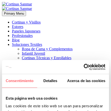
Primary Menu
Cortinas y Visillos
Estores
Paneles Japoneses
Profesionales
Blog
Soluciones Textiles
Ropa de Cama y Complementos
Infantil Juvenil
Cortinas Técnicas y Enrollables
Sobre Nosotros
Proyectos
¿Quiénes Somos?
¿Cómo Trabajamos?
Contacto
Consentimiento
Detalles
Acerca de las cookies


27 septiembre, 2019
ESTILO MODERNO
0
Esta página web usa cookies
Con juego de texturas en el propio tejido. Disponible en tonos tierras
Las cookies de este sitio web se usan para personalizar
y blancos.