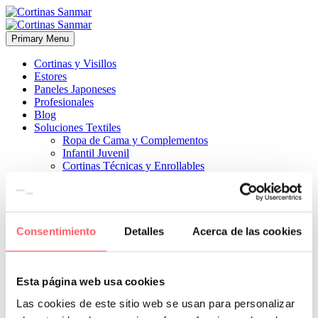
Primary Menu
Cortinas y Visillos
Estores
Paneles Japoneses
Profesionales
Blog
Soluciones Textiles
Ropa de Cama y Complementos
Infantil Juvenil
Cortinas Técnicas y Enrollables
Sobre Nosotros
Proyectos
¿Quiénes Somos?
¿Cómo Trabajamos?
Contacto
Consentimiento
Detalles
Acerca de las cookies


13 enero, 2022
ESTILO CLÁSICO
0
Esta página web usa cookies
Con un color azul y complementos en amarillo, la ultima tendencia
Las cookies de este sitio web se usan para personalizar
de color en textiles