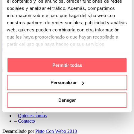
el contenido y los anuncios, ofrecer funciones de redes
Prev
sociales y analizar el tráfico. Además, compartimos
Next
información sobre el uso que haga del sitio web con
Conoce Cortinas Sanmar
nuestros partners de redes sociales, publicidad y análisis
web, quienes pueden combinarla con otra información
c/ Madrid nº 87 Local 1 y 5 28970 Madrid
que les haya proporcionado o que hayan recopilado a
91 498 08 97
partir del uso que haya hecho de sus servicios.
699 241 888
info@cortinassanmar.es
Permitir todas
VER CATÁLOGO
Nuestros servicios
Personalizar
–
Servicios personalizados
–
Qué y cómo lo hacemos
Denegar
–
Preguntas frecuentes
–
Nuestros proyectos
–
Quiénes somos
–
Contacto
Desarrollado por
Pisto Con Webo 2018