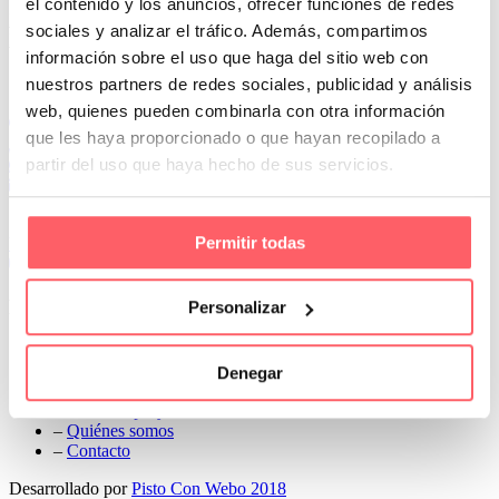
el contenido y los anuncios, ofrecer funciones de redes
Prev
sociales y analizar el tráfico. Además, compartimos
Next
información sobre el uso que haga del sitio web con
Conoce Cortinas Sanmar
nuestros partners de redes sociales, publicidad y análisis
web, quienes pueden combinarla con otra información
c/ Madrid nº 87 Local 1 y 5 28970 Madrid
que les haya proporcionado o que hayan recopilado a
91 498 08 97
partir del uso que haya hecho de sus servicios.
699 241 888
info@cortinassanmar.es
Permitir todas
VER CATÁLOGO
Nuestros servicios
Personalizar
–
Servicios personalizados
–
Qué y cómo lo hacemos
Denegar
–
Preguntas frecuentes
–
Nuestros proyectos
–
Quiénes somos
–
Contacto
Desarrollado por
Pisto Con Webo 2018