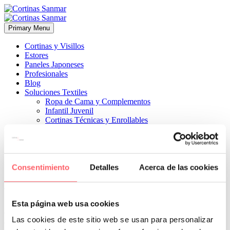
Primary Menu
Cortinas y Visillos
Estores
Paneles Japoneses
Profesionales
Blog
Soluciones Textiles
Ropa de Cama y Complementos
Infantil Juvenil
Cortinas Técnicas y Enrollables
Sobre Nosotros
Proyectos
¿Quiénes Somos?
¿Cómo Trabajamos?
Contacto
Consentimiento
Detalles
Acerca de las cookies


17 abril, 2019
ESTILO MODERNO
0
Esta página web usa cookies
estampado geométrico en visillo y cortina gris perla en barra de
Las cookies de este sitio web se usan para personalizar
acero