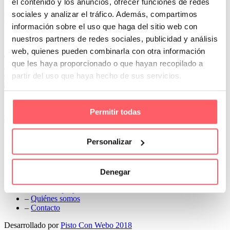
el contenido y los anuncios, ofrecer funciones de redes
Prev
sociales y analizar el tráfico. Además, compartimos
Next
información sobre el uso que haga del sitio web con
Conoce Cortinas Sanmar
nuestros partners de redes sociales, publicidad y análisis
web, quienes pueden combinarla con otra información
c/ Madrid nº 87 Local 1 y 5 28970 Madrid
que les haya proporcionado o que hayan recopilado a
91 498 08 97
partir del uso que haya hecho de sus servicios.
699 241 888
info@cortinassanmar.es
Permitir todas
VER CATÁLOGO
Nuestros servicios
Personalizar
–
Servicios personalizados
–
Qué y cómo lo hacemos
Denegar
–
Preguntas frecuentes
–
Nuestros proyectos
–
Quiénes somos
–
Contacto
Desarrollado por
Pisto Con Webo 2018