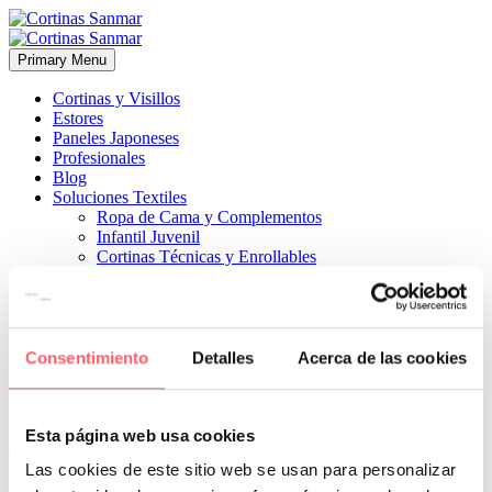
Primary Menu
Cortinas y Visillos
Estores
Paneles Japoneses
Profesionales
Blog
Soluciones Textiles
Ropa de Cama y Complementos
Infantil Juvenil
Cortinas Técnicas y Enrollables
Sobre Nosotros
Proyectos
¿Quiénes Somos?
¿Cómo Trabajamos?
Contacto
Consentimiento
Detalles
Acerca de las cookies


5 abril, 2022
ESTILO CLÁSICO
ESTILO MODERNO
0
Esta página web usa cookies
Tejido con una mezcla de lino y poliéster. Rieles manuales para una
Las cookies de este sitio web se usan para personalizar
fácil apertura de las ventanas