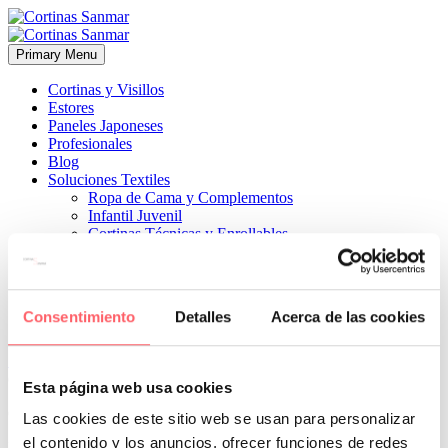
Primary Menu
Cortinas y Visillos
Estores
Paneles Japoneses
Profesionales
Blog
Soluciones Textiles
Ropa de Cama y Complementos
Infantil Juvenil
Cortinas Técnicas y Enrollables
Sobre Nosotros
Proyectos
¿Quiénes Somos?
¿Cómo Trabajamos?
Consentimiento
Detalles
Acerca de las cookies
Contacto


6 abril, 2021
ESTILO MODERNO
0
Esta página web usa cookies
Con la última tendencia en tejidos con rayas horizontales blancas
Las cookies de este sitio web se usan para personalizar
el contenido y los anuncios, ofrecer funciones de redes
Prev