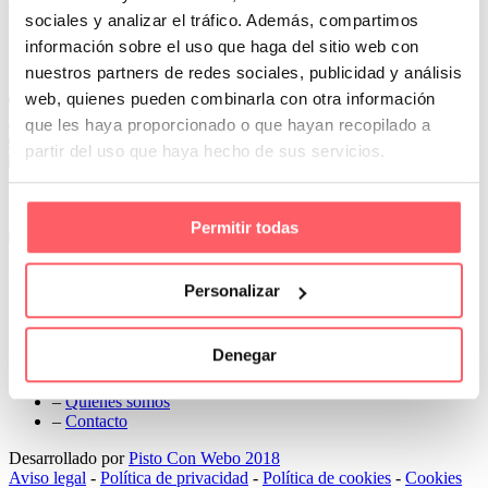
Next
sociales y analizar el tráfico. Además, compartimos
información sobre el uso que haga del sitio web con
Conoce Cortinas Sanmar
nuestros partners de redes sociales, publicidad y análisis
web, quienes pueden combinarla con otra información
c/ Madrid nº 87 Local 1 y 5 28970 Madrid
91 498 08 97
que les haya proporcionado o que hayan recopilado a
699 241 888
partir del uso que haya hecho de sus servicios.
info@cortinassanmar.es
VER CATÁLOGO
Permitir todas
Nuestros servicios
Personalizar
–
Servicios personalizados
–
Qué y cómo lo hacemos
Denegar
–
Preguntas frecuentes
–
Nuestros proyectos
–
Quiénes somos
–
Contacto
Desarrollado por
Pisto Con Webo 2018
Aviso legal
-
Política de privacidad
-
Política de cookies
-
Cookies