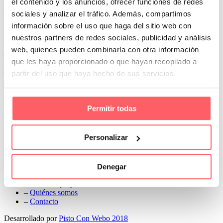
el contenido y los anuncios, ofrecer funciones de redes
Prev
sociales y analizar el tráfico. Además, compartimos
Next
información sobre el uso que haga del sitio web con
Conoce Cortinas Sanmar
nuestros partners de redes sociales, publicidad y análisis
web, quienes pueden combinarla con otra información
c/ Madrid nº 87 Local 1 y 5 28970 Madrid
que les haya proporcionado o que hayan recopilado a
91 498 08 97
partir del uso que haya hecho de sus servicios.
699 241 888
info@cortinassanmar.es
Permitir todas
VER CATÁLOGO
Nuestros servicios
Personalizar
–
Servicios personalizados
–
Qué y cómo lo hacemos
Denegar
–
Preguntas frecuentes
–
Nuestros proyectos
–
Quiénes somos
–
Contacto
Desarrollado por
Pisto Con Webo 2018