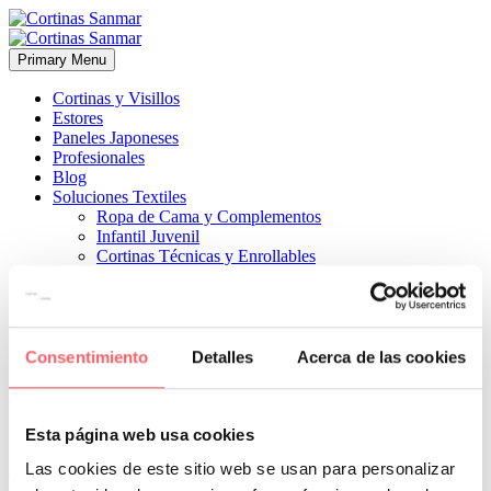
Primary Menu
Cortinas y Visillos
Estores
Paneles Japoneses
Profesionales
Blog
Soluciones Textiles
Ropa de Cama y Complementos
Infantil Juvenil
Cortinas Técnicas y Enrollables
Sobre Nosotros
Proyectos
¿Quiénes Somos?
¿Cómo Trabajamos?
Contacto
Consentimiento
Detalles
Acerca de las cookies


30 noviembre, 2021
ESTILO CLÁSICO
0
Esta página web usa cookies
La solución perfecta para un gran ventanal con un cortinero de
Las cookies de este sitio web se usan para personalizar
escayola