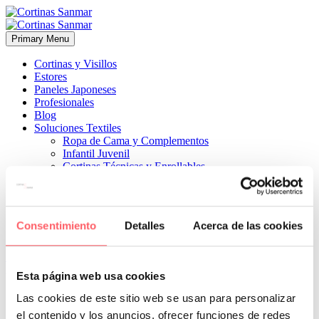
Primary Menu
Cortinas y Visillos
Estores
Paneles Japoneses
Profesionales
Blog
Soluciones Textiles
Ropa de Cama y Complementos
Infantil Juvenil
Cortinas Técnicas y Enrollables
Sobre Nosotros
Proyectos
¿Quiénes Somos?
¿Cómo Trabajamos?
Consentimiento
Detalles
Acerca de las cookies
Contacto


22 mayo, 2019
ESTILO CLÁSICO
ESTILO MODERNO
0
Esta página web usa cookies
Apuesta sencilla y de lo más utilizada. Con riel a techo
Las cookies de este sitio web se usan para personalizar
el contenido y los anuncios, ofrecer funciones de redes
Prev