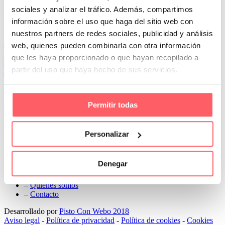
Next
sociales y analizar el tráfico. Además, compartimos
información sobre el uso que haga del sitio web con
Conoce Cortinas Sanmar
nuestros partners de redes sociales, publicidad y análisis
web, quienes pueden combinarla con otra información
c/ Madrid nº 87 Local 1 y 5 28970 Madrid
91 498 08 97
que les haya proporcionado o que hayan recopilado a
699 241 888
partir del uso que haya hecho de sus servicios.
info@cortinassanmar.es
VER CATÁLOGO
Permitir todas
Nuestros servicios
Personalizar
–
Servicios personalizados
–
Qué y cómo lo hacemos
Denegar
–
Preguntas frecuentes
–
Nuestros proyectos
–
Quiénes somos
–
Contacto
Desarrollado por
Pisto Con Webo 2018
Aviso legal
-
Política de privacidad
-
Política de cookies
-
Cookies