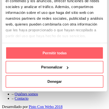
el contenido y los anuncios, ofrecer funciones de redes
Prev
sociales y analizar el tráfico. Además, compartimos
Next
información sobre el uso que haga del sitio web con
Conoce Cortinas Sanmar
nuestros partners de redes sociales, publicidad y análisis
web, quienes pueden combinarla con otra información
c/ Madrid nº 87 Local 1 y 5 28970 Madrid
que les haya proporcionado o que hayan recopilado a
91 498 08 97
partir del uso que haya hecho de sus servicios.
699 241 888
info@cortinassanmar.es
Permitir todas
VER CATÁLOGO
Nuestros servicios
Personalizar
–
Servicios personalizados
–
Qué y cómo lo hacemos
Denegar
–
Preguntas frecuentes
–
Nuestros proyectos
–
Quiénes somos
–
Contacto
Desarrollado por
Pisto Con Webo 2018