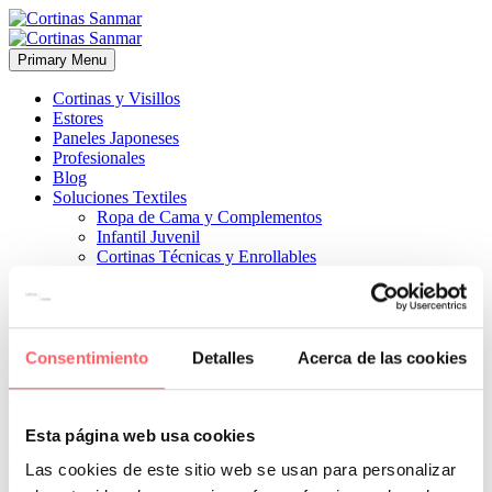
Primary Menu
Cortinas y Visillos
Estores
Paneles Japoneses
Profesionales
Blog
Soluciones Textiles
Ropa de Cama y Complementos
Infantil Juvenil
Cortinas Técnicas y Enrollables
Sobre Nosotros
Proyectos
¿Quiénes Somos?
¿Cómo Trabajamos?
Contacto
Consentimiento
Detalles
Acerca de las cookies


17 noviembre, 2022
COMPLEMENTOS
ESTILO TÉCNICO
0
Esta página web usa cookies
Una forma sencilla y sin pérdida de espacio para una entrada o
Las cookies de este sitio web se usan para personalizar
pasillo de la casa