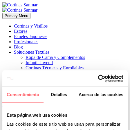
Primary Menu
Cortinas y Visillos
Estores
Paneles Japoneses
Profesionales
Blog
Soluciones Textiles
Ropa de Cama y Complementos
Infantil Juvenil
Cortinas Técnicas y Enrollables
Sobre Nosotros
Proyectos
¿Quiénes Somos?
¿Cómo Trabajamos?
Contacto
Consentimiento
Detalles
Acerca de las cookies


11 febrero, 2025
COMPLEMENTOS
0
Esta página web usa cookies
de Clara Vidal y Reig Martí disponibles en nuestra exposición y por
Las cookies de este sitio web se usan para personalizar
catálogo