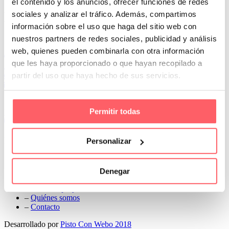
el contenido y los anuncios, ofrecer funciones de redes
Prev
sociales y analizar el tráfico. Además, compartimos
Next
información sobre el uso que haga del sitio web con
Conoce Cortinas Sanmar
nuestros partners de redes sociales, publicidad y análisis
web, quienes pueden combinarla con otra información
c/ Madrid nº 87 Local 1 y 5 28970 Madrid
que les haya proporcionado o que hayan recopilado a
91 498 08 97
partir del uso que haya hecho de sus servicios.
699 241 888
info@cortinassanmar.es
Permitir todas
VER CATÁLOGO
Nuestros servicios
Personalizar
–
Servicios personalizados
–
Qué y cómo lo hacemos
Denegar
–
Preguntas frecuentes
–
Nuestros proyectos
–
Quiénes somos
–
Contacto
Desarrollado por
Pisto Con Webo 2018