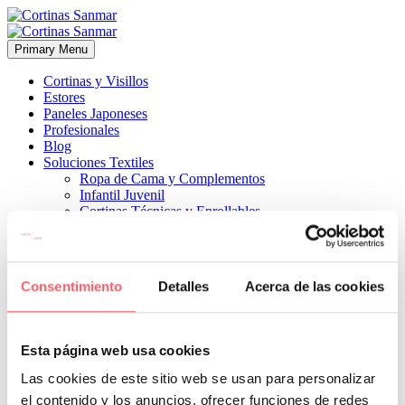
Primary Menu
Cortinas y Visillos
Estores
Paneles Japoneses
Profesionales
Blog
Soluciones Textiles
Ropa de Cama y Complementos
Infantil Juvenil
Cortinas Técnicas y Enrollables
Sobre Nosotros
Proyectos
¿Quiénes Somos?
¿Cómo Trabajamos?
Consentimiento
Detalles
Acerca de las cookies
Contacto


13 julio, 2021
ESTILO MODERNO
ESTILO TÉCNICO
0
Esta página web usa cookies
Un noche y día en color gris perla que regula la entrada de luz
Las cookies de este sitio web se usan para personalizar
el contenido y los anuncios, ofrecer funciones de redes
Prev