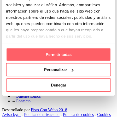
Next
sociales y analizar el tráfico. Además, compartimos
información sobre el uso que haga del sitio web con
Conoce Cortinas Sanmar
nuestros partners de redes sociales, publicidad y análisis
web, quienes pueden combinarla con otra información
c/ Madrid nº 87 Local 1 y 5 28970 Madrid
91 498 08 97
que les haya proporcionado o que hayan recopilado a
699 241 888
partir del uso que haya hecho de sus servicios.
info@cortinassanmar.es
VER CATÁLOGO
Permitir todas
Nuestros servicios
Personalizar
–
Servicios personalizados
–
Qué y cómo lo hacemos
Denegar
–
Preguntas frecuentes
–
Nuestros proyectos
–
Quiénes somos
–
Contacto
Desarrollado por
Pisto Con Webo 2018
Aviso legal
-
Política de privacidad
-
Política de cookies
-
Cookies