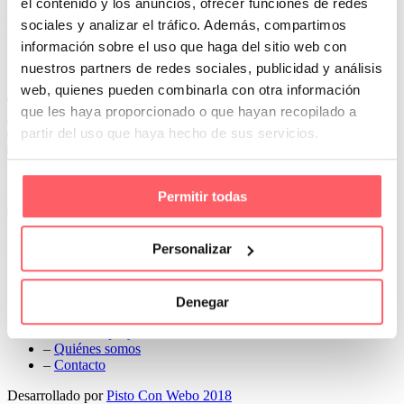
el contenido y los anuncios, ofrecer funciones de redes
Prev
sociales y analizar el tráfico. Además, compartimos
Next
información sobre el uso que haga del sitio web con
Conoce Cortinas Sanmar
nuestros partners de redes sociales, publicidad y análisis
web, quienes pueden combinarla con otra información
c/ Madrid nº 87 Local 1 y 5 28970 Madrid
que les haya proporcionado o que hayan recopilado a
91 498 08 97
partir del uso que haya hecho de sus servicios.
699 241 888
info@cortinassanmar.es
Permitir todas
VER CATÁLOGO
Nuestros servicios
Personalizar
–
Servicios personalizados
–
Qué y cómo lo hacemos
Denegar
–
Preguntas frecuentes
–
Nuestros proyectos
–
Quiénes somos
–
Contacto
Desarrollado por
Pisto Con Webo 2018