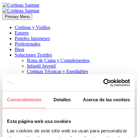
Primary Menu
Cortinas y Visillos
Estores
Paneles Japoneses
Profesionales
Blog
Soluciones Textiles
Ropa de Cama y Complementos
Infantil Juvenil
Cortinas Técnicas y Enrollables
Sobre Nosotros
Proyectos
¿Quiénes Somos?
¿Cómo Trabajamos?
Contacto
Consentimiento
Detalles
Acerca de las cookies


25 julio, 2024
ESTILO CLÁSICO
ESTILO MODERNO
0
Esta página web usa cookies
mezcla de lino o 100 % poliéster. Te ayudaremos a encontrar el más
Las cookies de este sitio web se usan para personalizar
adecuado a cada ventana