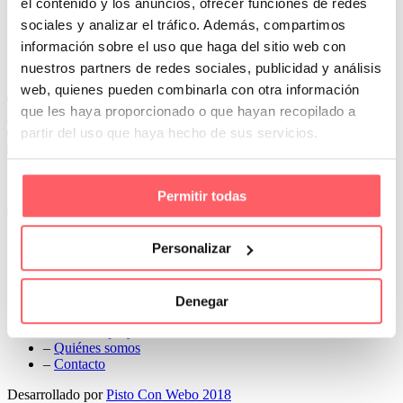
el contenido y los anuncios, ofrecer funciones de redes
Prev
sociales y analizar el tráfico. Además, compartimos
Next
información sobre el uso que haga del sitio web con
Conoce Cortinas Sanmar
nuestros partners de redes sociales, publicidad y análisis
web, quienes pueden combinarla con otra información
c/ Madrid nº 87 Local 1 y 5 28970 Madrid
que les haya proporcionado o que hayan recopilado a
91 498 08 97
partir del uso que haya hecho de sus servicios.
699 241 888
info@cortinassanmar.es
Permitir todas
VER CATÁLOGO
Nuestros servicios
Personalizar
–
Servicios personalizados
–
Qué y cómo lo hacemos
Denegar
–
Preguntas frecuentes
–
Nuestros proyectos
–
Quiénes somos
–
Contacto
Desarrollado por
Pisto Con Webo 2018