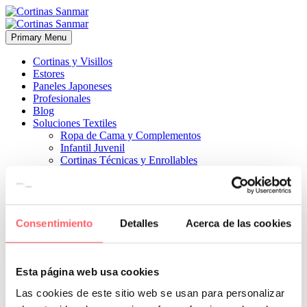
Primary Menu
Cortinas y Visillos
Estores
Paneles Japoneses
Profesionales
Blog
Soluciones Textiles
Ropa de Cama y Complementos
Infantil Juvenil
Cortinas Técnicas y Enrollables
Sobre Nosotros
Proyectos
¿Quiénes Somos?
¿Cómo Trabajamos?
Contacto
Consentimiento
Detalles
Acerca de las cookies


23 febrero, 2022
ESTILO CLÁSICO
ESTILO MODERNO
0
Esta página web usa cookies
Todo muy blanco y natural con toques de color en los
Las cookies de este sitio web se usan para personalizar
complementos