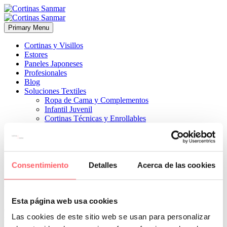
Primary Menu
Cortinas y Visillos
Estores
Paneles Japoneses
Profesionales
Blog
Soluciones Textiles
Ropa de Cama y Complementos
Infantil Juvenil
Cortinas Técnicas y Enrollables
Sobre Nosotros
Proyectos
¿Quiénes Somos?
¿Cómo Trabajamos?
Contacto
Consentimiento
Detalles
Acerca de las cookies


12 octubre, 2023
ESTILO CLÁSICO
ESTILO MODERNO
0
Esta página web usa cookies
en las ventanas en un mismo salón. Este proyecto demuestra que el
Las cookies de este sitio web se usan para personalizar
resultado final es ideal