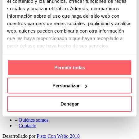
el contenido y los anuncios, ofrecer funciones de redes
Prev
sociales y analizar el tráfico. Además, compartimos
Next
información sobre el uso que haga del sitio web con
Conoce Cortinas Sanmar
nuestros partners de redes sociales, publicidad y análisis
web, quienes pueden combinarla con otra información
c/ Madrid nº 87 Local 1 y 5 28970 Madrid
que les haya proporcionado o que hayan recopilado a
91 498 08 97
partir del uso que haya hecho de sus servicios.
699 241 888
info@cortinassanmar.es
Permitir todas
VER CATÁLOGO
Nuestros servicios
Personalizar
–
Servicios personalizados
–
Qué y cómo lo hacemos
Denegar
–
Preguntas frecuentes
–
Nuestros proyectos
–
Quiénes somos
–
Contacto
Desarrollado por
Pisto Con Webo 2018