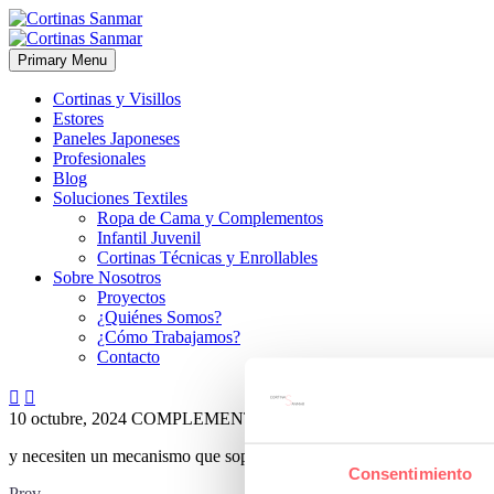
Primary Menu
Cortinas y Visillos
Estores
Paneles Japoneses
Profesionales
Blog
Soluciones Textiles
Ropa de Cama y Complementos
Infantil Juvenil
Cortinas Técnicas y Enrollables
Sobre Nosotros
Proyectos
¿Quiénes Somos?
¿Cómo Trabajamos?
Contacto


10 octubre, 2024
COMPLEMENTOS
ESTILO CLÁSICO
ESTILO
y necesiten un mecanismo que soporte un mayor peso de lo normal
Consentimiento
Prev