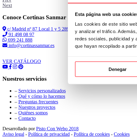
Next
Esta página web usa cookie
Conoce Cortinas Sanmar
Las cookies de este sitio we
c/ Madrid nº 87 Local 1 y 5 28970 Madrid
y analizar el tráfico. Ademá
91 498 08 97
redes sociales, publicidad y
699 241 888
info@cortinassanmar.es
que hayan recopilado a parti
VER CATÁLOGO
Denegar
Nuestros servicios
–
Servicios personalizados
–
Qué y cómo lo hacemos
–
Preguntas frecuentes
–
Nuestros proyectos
–
Quiénes somos
–
Contacto
Desarrollado por
Pisto Con Webo 2018
Aviso legal
-
Política de privacidad
-
Política de cookies
-
Cookies