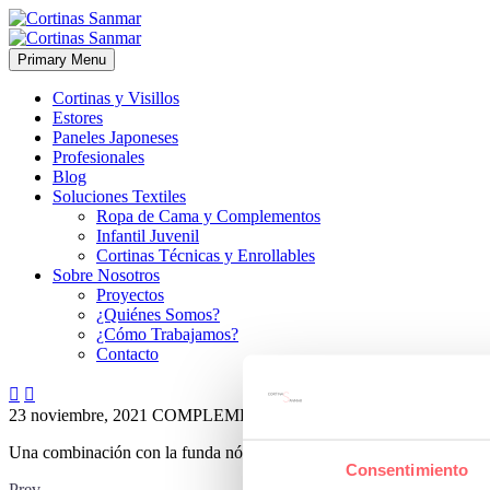
Primary Menu
Cortinas y Visillos
Estores
Paneles Japoneses
Profesionales
Blog
Soluciones Textiles
Ropa de Cama y Complementos
Infantil Juvenil
Cortinas Técnicas y Enrollables
Sobre Nosotros
Proyectos
¿Quiénes Somos?
¿Cómo Trabajamos?
Contacto


23 noviembre, 2021
COMPLEMENTOS
ESTILO CLÁSICO
0
Una combinación con la funda nórdica de flor grande para un ambient
Consentimiento
Prev