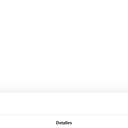
e rústico y acogedor
Detalles