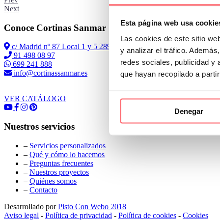
Next
Esta página web usa cookie
Conoce Cortinas Sanmar
Las cookies de este sitio we
c/ Madrid nº 87 Local 1 y 5 28970 Madrid
y analizar el tráfico. Ademá
91 498 08 97
redes sociales, publicidad y
699 241 888
info@cortinassanmar.es
que hayan recopilado a parti
VER CATÁLOGO
Denegar
Nuestros servicios
–
Servicios personalizados
–
Qué y cómo lo hacemos
–
Preguntas frecuentes
–
Nuestros proyectos
–
Quiénes somos
–
Contacto
Desarrollado por
Pisto Con Webo 2018
Aviso legal
-
Política de privacidad
-
Política de cookies
-
Cookies