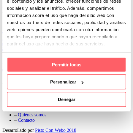
el contenido y los anuncios, ofrecer funciones de redes
Prev
sociales y analizar el tráfico. Además, compartimos
Next
información sobre el uso que haga del sitio web con
Conoce Cortinas Sanmar
nuestros partners de redes sociales, publicidad y análisis
web, quienes pueden combinarla con otra información
c/ Madrid nº 87 Local 1 y 5 28970 Madrid
que les haya proporcionado o que hayan recopilado a
91 498 08 97
partir del uso que haya hecho de sus servicios.
699 241 888
info@cortinassanmar.es
Permitir todas
VER CATÁLOGO
Nuestros servicios
Personalizar
–
Servicios personalizados
–
Qué y cómo lo hacemos
Denegar
–
Preguntas frecuentes
–
Nuestros proyectos
–
Quiénes somos
–
Contacto
Desarrollado por
Pisto Con Webo 2018