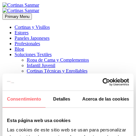
Primary Menu
Cortinas y Visillos
Estores
Paneles Japoneses
Profesionales
Blog
Soluciones Textiles
Ropa de Cama y Complementos
Infantil Juvenil
Cortinas Técnicas y Enrollables
Sobre Nosotros
Proyectos
¿Quiénes Somos?
¿Cómo Trabajamos?
Contacto
Consentimiento
Detalles
Acerca de las cookies


12 marzo, 2020
ESTILO CLÁSICO
0
Esta página web usa cookies
Combinación del mobiliario más clásico con lo último en textil
Las cookies de este sitio web se usan para personalizar
técnico