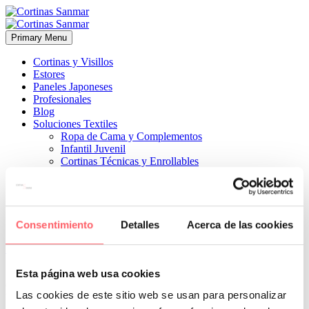
Primary Menu
Cortinas y Visillos
Estores
Paneles Japoneses
Profesionales
Blog
Soluciones Textiles
Ropa de Cama y Complementos
Infantil Juvenil
Cortinas Técnicas y Enrollables
Sobre Nosotros
Proyectos
¿Quiénes Somos?
¿Cómo Trabajamos?
Contacto
Consentimiento
Detalles
Acerca de las cookies


10 mayo, 2019
COCINAS
ESTILO MODERNO
0
Esta página web usa cookies
Colección atrevida con abstractos. Disponible en rojos, morados,
Las cookies de este sitio web se usan para personalizar
blancos y negros y turquesas