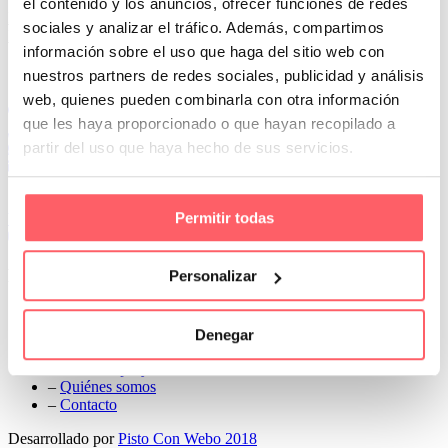
el contenido y los anuncios, ofrecer funciones de redes
Prev
sociales y analizar el tráfico. Además, compartimos
Next
información sobre el uso que haga del sitio web con
Conoce Cortinas Sanmar
nuestros partners de redes sociales, publicidad y análisis
web, quienes pueden combinarla con otra información
c/ Madrid nº 87 Local 1 y 5 28970 Madrid
que les haya proporcionado o que hayan recopilado a
91 498 08 97
partir del uso que haya hecho de sus servicios.
699 241 888
info@cortinassanmar.es
Permitir todas
VER CATÁLOGO
Nuestros servicios
Personalizar
–
Servicios personalizados
–
Qué y cómo lo hacemos
Denegar
–
Preguntas frecuentes
–
Nuestros proyectos
–
Quiénes somos
–
Contacto
Desarrollado por
Pisto Con Webo 2018