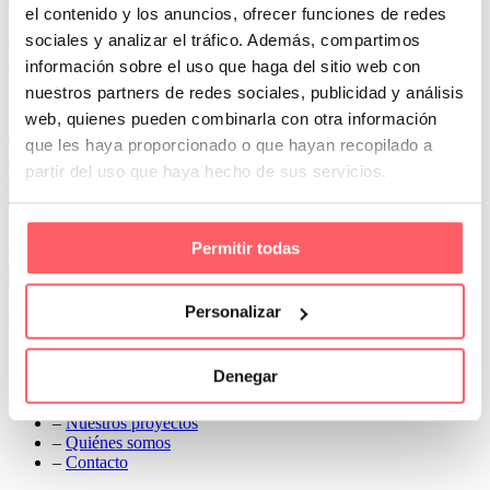
espacio
el contenido y los anuncios, ofrecer funciones de redes
Prev
sociales y analizar el tráfico. Además, compartimos
Next
información sobre el uso que haga del sitio web con
nuestros partners de redes sociales, publicidad y análisis
Conoce Cortinas Sanmar
web, quienes pueden combinarla con otra información
c/ Madrid nº 87 Local 1 y 5 28970 Madrid
que les haya proporcionado o que hayan recopilado a
91 498 08 97
partir del uso que haya hecho de sus servicios.
699 241 888
info@cortinassanmar.es
Permitir todas
VER CATÁLOGO
Personalizar
Nuestros servicios
–
Servicios personalizados
Denegar
–
Qué y cómo lo hacemos
–
Preguntas frecuentes
–
Nuestros proyectos
–
Quiénes somos
–
Contacto