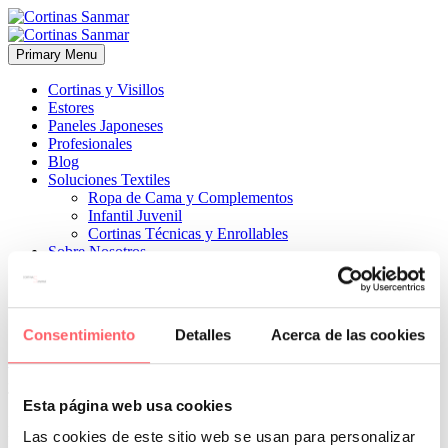
Primary Menu
Cortinas y Visillos
Estores
Paneles Japoneses
Profesionales
Blog
Soluciones Textiles
Ropa de Cama y Complementos
Infantil Juvenil
Cortinas Técnicas y Enrollables
Sobre Nosotros
Proyectos
¿Quiénes Somos?
¿Cómo Trabajamos?
Contacto
Consentimiento
Detalles
Acerca de las cookies


30 agosto, 2022
COCINAS
ESTILO MODERNO
ESTILO
TÉCNICO
0
Esta página web usa cookies
La combinación perfecta para un salón y una cocina en el mismo
Las cookies de este sitio web se usan para personalizar