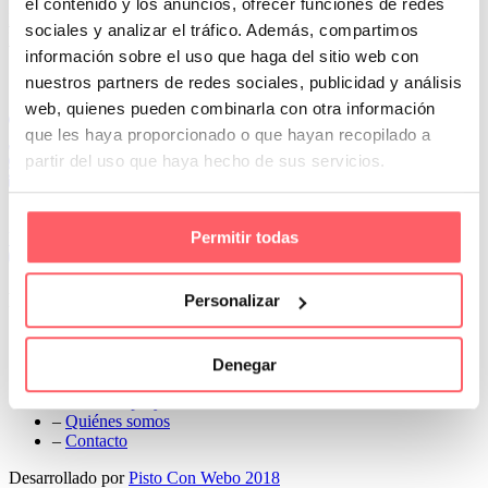
el contenido y los anuncios, ofrecer funciones de redes
Prev
sociales y analizar el tráfico. Además, compartimos
Next
información sobre el uso que haga del sitio web con
Conoce Cortinas Sanmar
nuestros partners de redes sociales, publicidad y análisis
web, quienes pueden combinarla con otra información
c/ Madrid nº 87 Local 1 y 5 28970 Madrid
que les haya proporcionado o que hayan recopilado a
91 498 08 97
partir del uso que haya hecho de sus servicios.
699 241 888
info@cortinassanmar.es
Permitir todas
VER CATÁLOGO
Nuestros servicios
Personalizar
–
Servicios personalizados
–
Qué y cómo lo hacemos
Denegar
–
Preguntas frecuentes
–
Nuestros proyectos
–
Quiénes somos
–
Contacto
Desarrollado por
Pisto Con Webo 2018