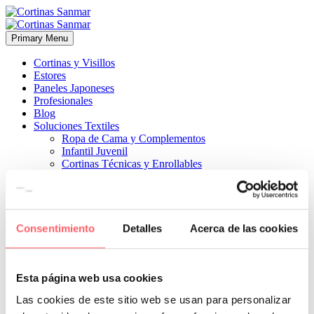
Primary Menu
Cortinas y Visillos
Estores
Paneles Japoneses
Profesionales
Blog
Soluciones Textiles
Ropa de Cama y Complementos
Infantil Juvenil
Cortinas Técnicas y Enrollables
Sobre Nosotros
Proyectos
¿Quiénes Somos?
¿Cómo Trabajamos?
Contacto
Consentimiento
Detalles
Acerca de las cookies


5 enero, 2023
ESTILO MODERNO
ESTILO TÉCNICO
0
Esta página web usa cookies
Con una parte central imprimida y perfiles negros en la separación
Las cookies de este sitio web se usan para personalizar
de los tonos