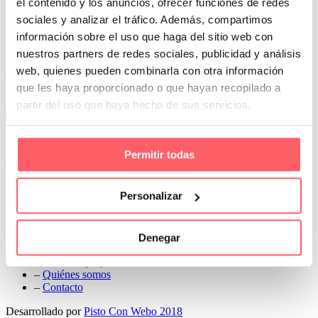
el contenido y los anuncios, ofrecer funciones de redes
Prev
sociales y analizar el tráfico. Además, compartimos
Next
información sobre el uso que haga del sitio web con
Conoce Cortinas Sanmar
nuestros partners de redes sociales, publicidad y análisis
web, quienes pueden combinarla con otra información
c/ Madrid nº 87 Local 1 y 5 28970 Madrid
que les haya proporcionado o que hayan recopilado a
91 498 08 97
partir del uso que haya hecho de sus servicios.
699 241 888
info@cortinassanmar.es
Permitir todas
VER CATÁLOGO
Nuestros servicios
Personalizar
–
Servicios personalizados
–
Qué y cómo lo hacemos
Denegar
–
Preguntas frecuentes
–
Nuestros proyectos
–
Quiénes somos
–
Contacto
Desarrollado por
Pisto Con Webo 2018