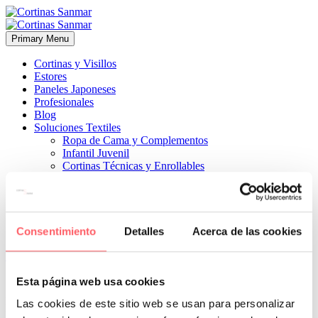
Primary Menu
Cortinas y Visillos
Estores
Paneles Japoneses
Profesionales
Blog
Soluciones Textiles
Ropa de Cama y Complementos
Infantil Juvenil
Cortinas Técnicas y Enrollables
Sobre Nosotros
Proyectos
¿Quiénes Somos?
¿Cómo Trabajamos?
Contacto
Consentimiento
Detalles
Acerca de las cookies


15 agosto, 2024
ESTILO MODERNO
0
Esta página web usa cookies
nos permite una perfecta movilidad de las vías y ganar espacio en la
Las cookies de este sitio web se usan para personalizar
parte baja de este salón