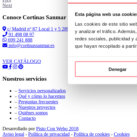
Next
Esta página web usa cookie
Conoce Cortinas Sanmar
Las cookies de este sitio we
c/ Madrid nº 87 Local 1 y 5 28970 Madrid
y analizar el tráfico. Ademá
91 498 08 97
redes sociales, publicidad y
699 241 888
info@cortinassanmar.es
que hayan recopilado a parti
VER CATÁLOGO
Denegar
Nuestros servicios
–
Servicios personalizados
–
Qué y cómo lo hacemos
–
Preguntas frecuentes
–
Nuestros proyectos
–
Quiénes somos
–
Contacto
Desarrollado por
Pisto Con Webo 2018
Aviso legal
-
Política de privacidad
-
Política de cookies
-
Cookies