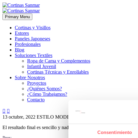
Primary Menu
Cortinas y Visillos
Estores
Paneles Japoneses
Profesionales
Blog
Soluciones Textiles
Ropa de Cama y Complementos
Infantil Juvenil
Cortinas Técnicas y Enrollables
Sobre Nosotros
Proyectos
¿Quiénes Somos?
¿Cómo Trabajamos?
Contacto


13 octubre, 2022
ESTILO MODERNO
0
El resultado final es sencillo y nada recargado con un toque de color
Consentimiento
Prev