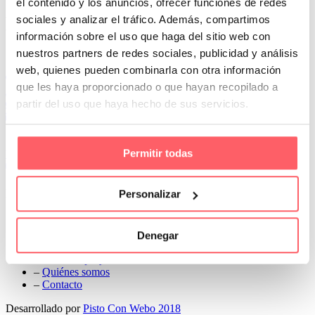
el contenido y los anuncios, ofrecer funciones de redes
Prev
sociales y analizar el tráfico. Además, compartimos
Next
información sobre el uso que haga del sitio web con
Conoce Cortinas Sanmar
nuestros partners de redes sociales, publicidad y análisis
web, quienes pueden combinarla con otra información
c/ Madrid nº 87 Local 1 y 5 28970 Madrid
que les haya proporcionado o que hayan recopilado a
91 498 08 97
partir del uso que haya hecho de sus servicios.
699 241 888
info@cortinassanmar.es
Permitir todas
VER CATÁLOGO
Nuestros servicios
Personalizar
–
Servicios personalizados
–
Qué y cómo lo hacemos
Denegar
–
Preguntas frecuentes
–
Nuestros proyectos
–
Quiénes somos
–
Contacto
Desarrollado por
Pisto Con Webo 2018