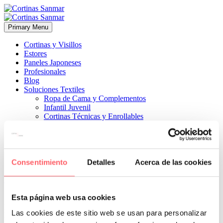
Primary Menu
Cortinas y Visillos
Estores
Paneles Japoneses
Profesionales
Blog
Soluciones Textiles
Ropa de Cama y Complementos
Infantil Juvenil
Cortinas Técnicas y Enrollables
Sobre Nosotros
Proyectos
¿Quiénes Somos?
¿Cómo Trabajamos?
Contacto
Consentimiento
Detalles
Acerca de las cookies


11 abril, 2024
ESTILO MODERNO
0
Esta página web usa cookies
para poder mover las vías de tela hacia la derecha o izquierda según
Las cookies de este sitio web se usan para personalizar
lo necesitemos