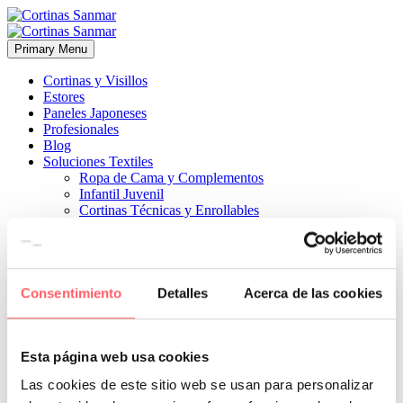
Primary Menu
Cortinas y Visillos
Estores
Paneles Japoneses
Profesionales
Blog
Soluciones Textiles
Ropa de Cama y Complementos
Infantil Juvenil
Cortinas Técnicas y Enrollables
Sobre Nosotros
Proyectos
¿Quiénes Somos?
¿Cómo Trabajamos?
Contacto
Consentimiento
Detalles
Acerca de las cookies


18 enero, 2024
ESTILO MODERNO
ESTILO TÉCNICO
0
Esta página web usa cookies
en uno de los laterales para que quede sencillo y deje pasar muy
Las cookies de este sitio web se usan para personalizar
bien la luz natural