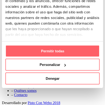
el contenido y los anuncios, ofrecer funciones de redes
Prev
sociales y analizar el tráfico. Además, compartimos
Next
información sobre el uso que haga del sitio web con
Conoce Cortinas Sanmar
nuestros partners de redes sociales, publicidad y análisis
web, quienes pueden combinarla con otra información
c/ Madrid nº 87 Local 1 y 5 28970 Madrid
que les haya proporcionado o que hayan recopilado a
91 498 08 97
partir del uso que haya hecho de sus servicios.
699 241 888
info@cortinassanmar.es
Permitir todas
VER CATÁLOGO
Nuestros servicios
Personalizar
–
Servicios personalizados
–
Qué y cómo lo hacemos
Denegar
–
Preguntas frecuentes
–
Nuestros proyectos
–
Quiénes somos
–
Contacto
Desarrollado por
Pisto Con Webo 2018