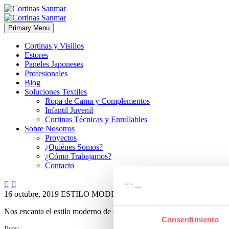
Primary Menu
Cortinas y Visillos
Estores
Paneles Japoneses
Profesionales
Blog
Soluciones Textiles
Ropa de Cama y Complementos
Infantil Juvenil
Cortinas Técnicas y Enrollables
Sobre Nosotros
Proyectos
¿Quiénes Somos?
¿Cómo Trabajamos?
Contacto


16 octubre, 2019
ESTILO MODERNO
0
Nos encanta el estilo moderno de este diseño. Disponible en otros col
Consentimiento
Prev