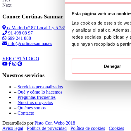
Next
Esta página web usa cookie
Conoce Cortinas Sanmar
Las cookies de este sitio we
c/ Madrid nº 87 Local 1 y 5 28970 Madrid
y analizar el tráfico. Ademá
91 498 08 97
redes sociales, publicidad y
699 241 888
info@cortinassanmar.es
que hayan recopilado a parti
VER CATÁLOGO
Denegar
Nuestros servicios
–
Servicios personalizados
–
Qué y cómo lo hacemos
–
Preguntas frecuentes
–
Nuestros proyectos
–
Quiénes somos
–
Contacto
Desarrollado por
Pisto Con Webo 2018
Aviso legal
-
Política de privacidad
-
Política de cookies
-
Cookies